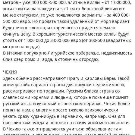
метров – уже 400 000 -500 000, элитные виллы – от 1 000 000,
хотя если вилла находится за 1 км от береговой линии и в
менее статусном, то уже появляются варианты – за 400 000-
500 000 евро. Но продать такой удаленный от моря вариант
будет очень сложно, и скорее всего придется немало
скинуть цену. В хороших туристических местах виллы будут
стоить от 1 000 000 до 3 000 000 евро (от 300-500 квадратных
метров площади).
В Италии популярно Лигурийское побережье, недвижимость
близ озер Комо и Гарда, в столичных городах.
ЧЕХИЯ
Здесь обычно рассматривают Прагу и Карловы Вары. Такой
«неморской» вариант страны для покупки недвижимости,
рассматривают по традиции. Русским близка страна со
славянскими корнями и людьми, которые пока еще помнят
русский язык, изучаемый в советском периоде. Чехия более
понятна нам, а многим просто тяжело психологически
уехать сразу куда-нибудь в Германию, например. Она для
нас слишком чужда и непонятна в силу иной ментальности.
В Чехию также отправляются учиться: образование там