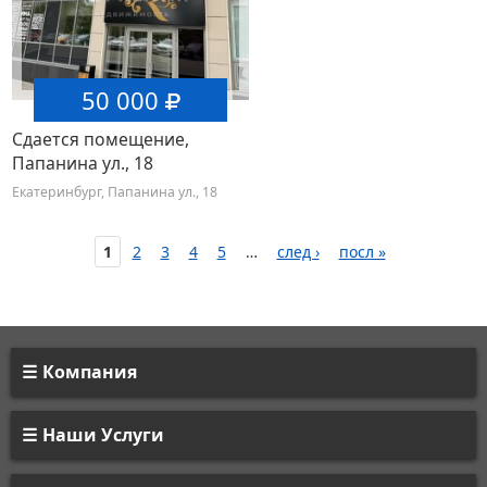
50 000
Сдается помещение,
Папанина ул., 18
Екатеринбург, Папанина ул., 18
1
2
3
4
5
…
след ›
посл »
Компания
Наши Услуги